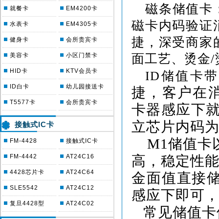
磁条储值卡
就餐卡
EM4200卡
磁卡内码验证
水表卡
EM4305卡
捷，深受商家
健身卡
会所贵宾卡
美容卡
小区门禁卡
面工艺、烫金
/
HID卡
KTV会员卡
ID
储值卡带
ID白卡
幼儿园接送卡
捷，客户在
T5577卡
会所贵宾卡
卡器感应下
立芯片内码
接触式IC卡
M1
储值卡
FM-4428
接触式IC卡
FM-4442
AT24C16
高，稳定性
4428芯片卡
AT24C64
金面值直接
SLE5542
AT24C12
感应下即可
复旦4428型
AT24C02
常见储值卡