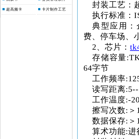
封装工艺：
超高频卡
卡片制作工艺
执行标准：
I
典型应用：
费、停车场、
2
、
芯片：
tk
存储容量
:T
64
字节
工作频率
:12
读写距离
:5
工作温度
:-2
擦写次数
:
＞
数据保存
:
＞
算术功能
:
进