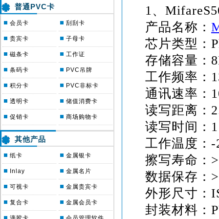
普通PVC卡
1
、
MifareS5
会员卡
刮刮卡
产品名称：
M
贵宾卡
子母卡
芯片类型：
P
磁条卡
工作证
存储容量：
8
条码卡
PVC吊牌
工作频率：
1
积分卡
PVC非标卡
通讯速率：
透明卡
储值消费卡
读写距离：
2
促销卡
商场购物卡
读写时间：
1
其他产品
工作温度：
-
纸卡
金属银卡
擦写寿命：
>
Inlay
金属名片
数据保存：
>
可视卡
金属贵宾卡
外形尺寸：
I
复合卡
金属会员卡
封装材料：
滴胶卡
会员管理软件