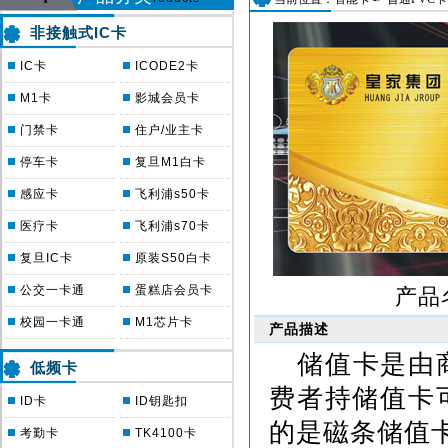
非接触式IC卡
IC卡
ICODE2卡
M1卡
影城会员卡
门禁卡
住户/业主卡
停车卡
复旦M1白卡
感应卡
飞利浦s50卡
医疗卡
飞利浦s70卡
复旦IC卡
原装S50白卡
公交一卡通
蛋糕店会员卡
产品
校园一卡通
M1芯片卡
产品描述
储值卡是由
低频卡
费者持储值卡
ID卡
ID钥匙扣
的是磁条储值
考勤卡
TK4100卡