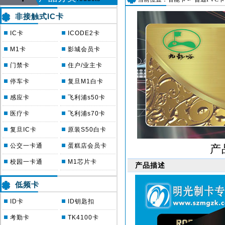
非接触式IC卡
IC卡
ICODE2卡
M1卡
影城会员卡
门禁卡
住户/业主卡
停车卡
复旦M1白卡
感应卡
飞利浦s50卡
医疗卡
飞利浦s70卡
复旦IC卡
原装S50白卡
公交一卡通
蛋糕店会员卡
产
校园一卡通
M1芯片卡
产品描述
低频卡
ID卡
ID钥匙扣
考勤卡
TK4100卡