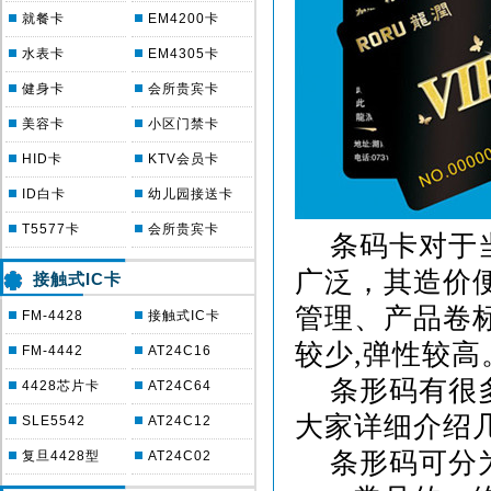
就餐卡
EM4200卡
水表卡
EM4305卡
健身卡
会所贵宾卡
美容卡
小区门禁卡
HID卡
KTV会员卡
ID白卡
幼儿园接送卡
T5577卡
会所贵宾卡
条码卡对于当
广泛，其造价
接触式IC卡
管理、产品卷标
FM-4428
接触式IC卡
较少,弹性较高
FM-4442
AT24C16
条形码有很多
4428芯片卡
AT24C64
大家详细介绍
SLE5542
AT24C12
条形码可分为
复旦4428型
AT24C02