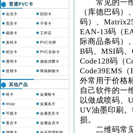
常见的一维码有C
普通PVC卡
（库德巴码）、C
会员卡
刮刮卡
码）、Matrix
贵宾卡
子母卡
EAN-13码（
磁条卡
工作证
际商品条码）、
条码卡
PVC吊牌
B码、MSI码、C
积分卡
PVC非标卡
Code128码（
透明卡
储值消费卡
Code39EM
促销卡
商场购物卡
外常用于价格
其他产品
自己软件的一
纸卡
金属银卡
以做成喷码、U
Inlay
金属名片
UV油墨印刷
可视卡
金属贵宾卡
损。
复合卡
金属会员卡
二维码常见的有P
滴胶卡
会员管理软件