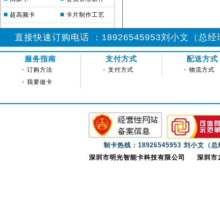
方式灵活、标
超高频卡
卡片制作工艺
的良性互动，
直接快速订购电话 ：18926545953刘小文（总经理)
新时期对智
服务指南
支付方式
配送方式
3G
和全业务
订购方法
支付方式
物流方式
的进步以及市
我要做卡
下，移动通信
如今兼具市场
为位于用户侧
移动用户主
制卡热线：18926545953 刘小文（
户方面，由于
深圳市明光智能卡科技有限公司
深圳市龙
没有营业厅）
道。传统的成
还容易出现供
灵活分配。同