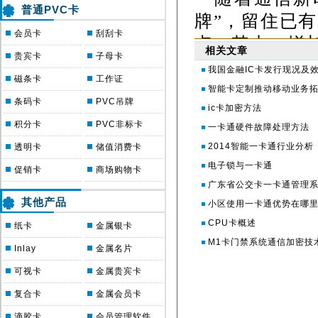
普通PVC卡
牌”，留住已
会员卡
刮刮卡
点，其中，增
相关文章
贵宾卡
子母卡
重要。目前，
我国金融IC卡发行现况及
磁条卡
工作证
语音及短信业
智能卡定制推动移动业务
条码卡
PVC吊牌
通话等服务也
ic卡加密方法
积分卡
PVC非标卡
一卡通硬件故障处理方法
呢？显然打价
2014智能一卡通行业分析
透明卡
储值消费卡
接造成运营商
电子锁与一卡通
促销卡
商场购物卡
应该充分利用
广东省公交卡一卡通管理
作为最靠近
其他产品
小区使用一卡通优势在哪
用体验。例如
CPU卡概述
纸卡
金属银卡
M1卡门禁系统通信加密技
术不佳和摄像
Inlay
金属名片
阻碍个性化增
可视卡
金属贵宾卡
期较长，创新
复合卡
金属会员卡
与手机终端相
滴胶卡
会员管理软件