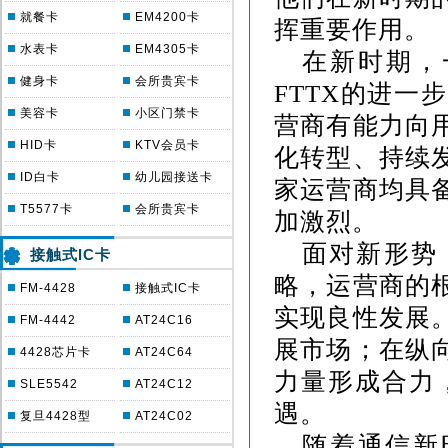
就餐卡
EM4200卡
挥重要作用。
水表卡
EM4305卡
在新时期，
健身卡
会所贵宾卡
FTTX
的进一步
美容卡
小区门禁卡
营商有能力向
HID卡
KTV会员卡
化转型、持续
ID白卡
幼儿园接送卡
家运营商均具
T5577卡
会所贵宾卡
加激烈。
面对新形势
接触式IC卡
略，运营商的
FM-4428
接触式IC卡
实现良性发展
FM-4442
AT24C16
展市场；在纵
4428芯片卡
AT24C64
力量形成合力
SLE5542
AT24C12
遇。
复旦4428型
AT24C02
随着通信新