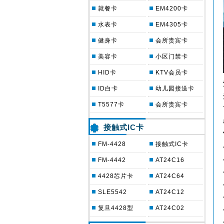
就餐卡
EM4200卡
水表卡
EM4305卡
健身卡
会所贵宾卡
美容卡
小区门禁卡
HID卡
KTV会员卡
ID白卡
幼儿园接送卡
T5577卡
会所贵宾卡
接触式IC卡
FM-4428
接触式IC卡
FM-4442
AT24C16
4428芯片卡
AT24C64
SLE5542
AT24C12
复旦4428型
AT24C02