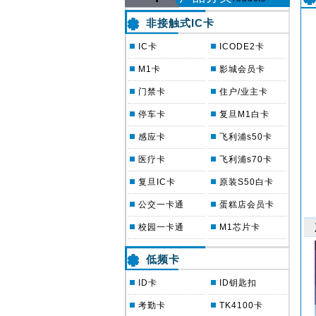
非接触式IC卡
IC卡
ICODE2卡
M1卡
影城会员卡
门禁卡
住户/业主卡
停车卡
复旦M1白卡
感应卡
飞利浦s50卡
医疗卡
飞利浦s70卡
复旦IC卡
原装S50白卡
公交一卡通
蛋糕店会员卡
校园一卡通
M1芯片卡
低频卡
ID卡
ID钥匙扣
考勤卡
TK4100卡