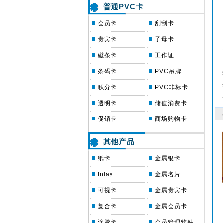
普通PVC卡
会员卡
刮刮卡
贵宾卡
子母卡
磁条卡
工作证
条码卡
PVC吊牌
积分卡
PVC非标卡
透明卡
储值消费卡
促销卡
商场购物卡
其他产品
纸卡
金属银卡
Inlay
金属名片
可视卡
金属贵宾卡
复合卡
金属会员卡
滴胶卡
会员管理软件