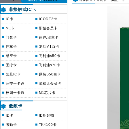
非接触式IC卡
IC卡
ICODE2卡
M1卡
影城会员卡
门禁卡
住户/业主卡
停车卡
复旦M1白卡
感应卡
飞利浦s50卡
医疗卡
飞利浦s70卡
复旦IC卡
原装S50白卡
公交一卡通
蛋糕店会员卡
校园一卡通
M1芯片卡
低频卡
ID卡
ID钥匙扣
考勤卡
TK4100卡