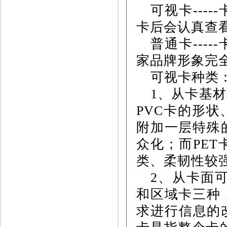
可视卡
-----
卡后会认真查
普通卡
-----
家品牌形象完
可视卡种类
1
、从卡基材
PVC
卡的形状
附加一层特殊
众化；而
PET
类、柔韧性较
2
、从卡面可
和区域卡三种
求进行信息的