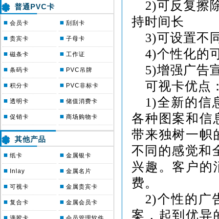
2)
可反复擦
普通PVC卡
持时间长
会员卡
刮刮卡
3)
可设置不
贵宾卡
子母卡
4)
个性化的
磁条卡
工作证
5)
增强广告
条码卡
PVC吊牌
可视卡优点
积分卡
PVC非标卡
1)
全新的信
透明卡
储值消费卡
各种图案和信
促销卡
商场购物卡
带来独树一帜
其他产品
不同的感觉和
纸卡
金属银卡
兴趣。客户的
Inlay
金属名片
费。
可视卡
金属贵宾卡
2)
个性的广
复合卡
金属会员卡
案，起到优异
滴胶卡
会员管理软件