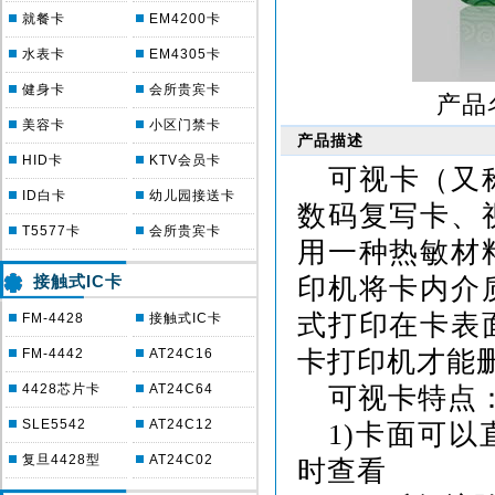
就餐卡
EM4200卡
水表卡
EM4305卡
健身卡
会所贵宾卡
产品
美容卡
小区门禁卡
产品描述
HID卡
KTV会员卡
可视卡（又
ID白卡
幼儿园接送卡
数码复写卡、
T5577卡
会所贵宾卡
用一种热敏材
接触式IC卡
印机将卡内介
式打印在卡表
FM-4428
接触式IC卡
FM-4442
AT24C16
卡打印机才能
4428芯片卡
AT24C64
可视卡特点
SLE5542
AT24C12
1)
卡面可以
复旦4428型
AT24C02
时查看