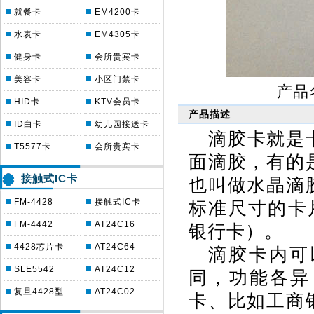
就餐卡
EM4200卡
水表卡
EM4305卡
健身卡
会所贵宾卡
美容卡
小区门禁卡
产品
HID卡
KTV会员卡
产品描述
ID白卡
幼儿园接送卡
滴胶卡就是
T5577卡
会所贵宾卡
面滴胶，有的
接触式IC卡
也叫做水晶滴
FM-4428
接触式IC卡
标准尺寸的卡
FM-4442
AT24C16
银行卡）。
4428芯片卡
AT24C64
滴胶卡内可
SLE5542
AT24C12
同，功能各异
复旦4428型
AT24C02
卡、比如工商