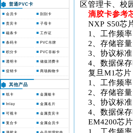
区管理卡、校
普通PVC卡
滴胶卡参考
会员卡
刮刮卡
NXP
S50
芯
贵宾卡
子母卡
1
、工作频率
磁条卡
工作证
2
、存储容量
条码卡
PVC吊牌
3
、协议标准
积分卡
PVC非标卡
4
、数据保存
透明卡
储值消费卡
复旦
M1
芯片
促销卡
商场购物卡
1
、工作频率
其他产品
2
、存储容量
纸卡
金属银卡
3
、协议标准
Inlay
金属名片
4
、数据保存
可视卡
金属贵宾卡
EM4200
芯片
复合卡
金属会员卡
1
、工作频率
滴胶卡
会员管理软件