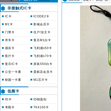
非接触式IC卡
IC卡
ICODE2卡
M1卡
影城会员卡
门禁卡
住户/业主卡
停车卡
复旦M1白卡
感应卡
飞利浦s50卡
医疗卡
飞利浦s70卡
复旦IC卡
原装S50白卡
公交一卡通
蛋糕店会员卡
校园一卡通
M1芯片卡
低频卡
ID卡
ID钥匙扣
考勤卡
TK4100卡