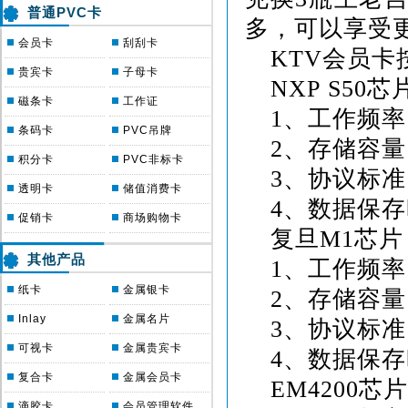
普通PVC卡
多，可以享受
会员卡
刮刮卡
KTV
会员卡
贵宾卡
子母卡
NXP
S50
芯
磁条卡
工作证
1
、工作频率
条码卡
PVC吊牌
2
、存储容量
积分卡
PVC非标卡
3
、协议标准
透明卡
储值消费卡
4
、数据保存
促销卡
商场购物卡
复旦
M1
芯片
其他产品
1
、工作频率
纸卡
金属银卡
2
、存储容量
Inlay
金属名片
3
、协议标准
可视卡
金属贵宾卡
4
、数据保存
复合卡
金属会员卡
EM4200
芯片
滴胶卡
会员管理软件